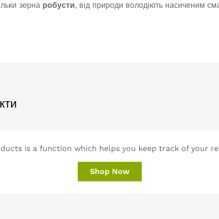
ільки зерна
робусти
, від природи володіють насиченим см
кти
ucts is a function which helps you keep track of your re
Shop Now