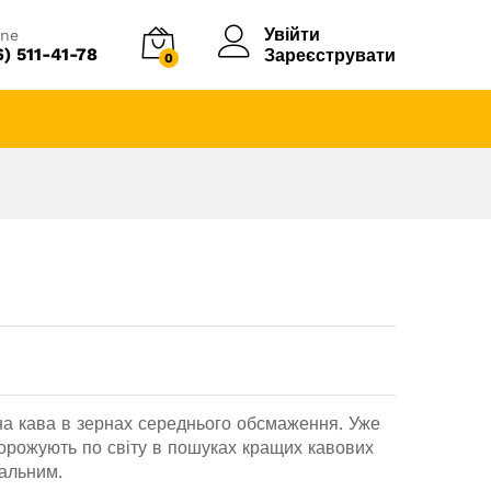
Увійти
ine
6) 511-41-78
Зареєструвати
0
а кава в зернах середнього обсмаження. Уже
дорожують по світу в пошуках кращих кавових
кальним.