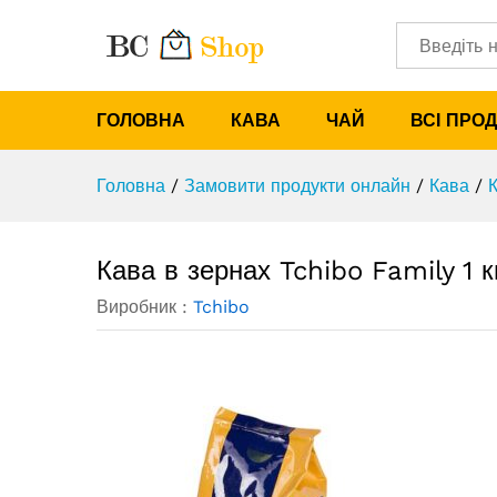
Кава в зернах Tchibo Family 1
Опис
Характеристики
Категорії
ГОЛОВНА
КАВА
ЧАЙ
ВСІ ПРО
Головна
/
Замовити продукти онлайн
/
Кава
/
Кава в зернах Tchibo Family 1 к
Виробник :
Tchibo