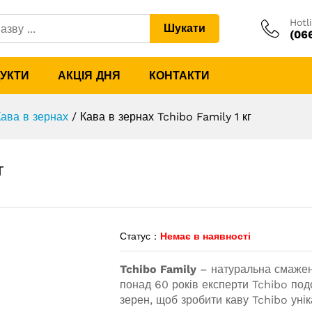
 кг
Hotl
Шукати
(06
ДУКТИ
АКЦІЯ ДНЯ
КОНТАКТИ
Кава в зернах
/
Кава в зернах Tchibo Family 1 кг
г
Статус :
Немає в наявності
Tchibo Family
– натуральна смажен
понад 60 років експерти Tchibo по
зерен, щоб зробити каву Tchibo уні