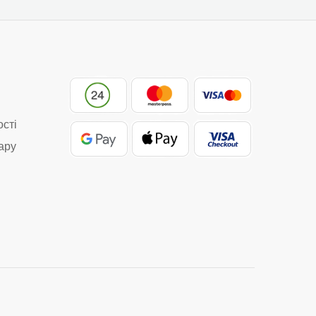
ості
ару