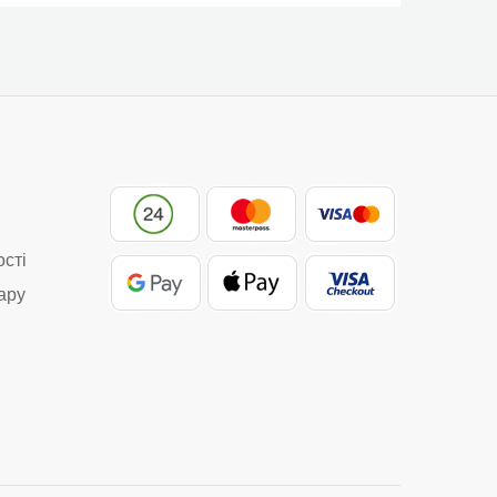
ості
ару