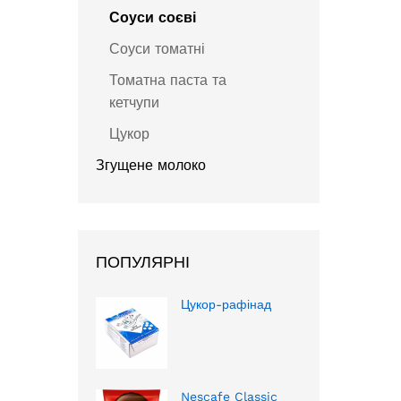
Соуси соєві
Соуси томатні
Томатна паста та
кетчупи
Цукор
Згущене молоко
ПОПУЛЯРНІ
Цукор-рафінад
Nescafe Classic