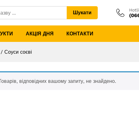
Hotl
Шукати
(06
ДУКТИ
АКЦІЯ ДНЯ
КОНТАКТИ
/
Соуси соєві
Товарів, відповідних вашому запиту, не знайдено.