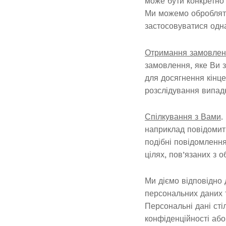
може бути конкретно
Ми можемо обробляти
застосовуватися одна
Отримання замовле
замовлення, яке Ви з
для досягнення кінце
розслідування випад
Спілкування з Вами
.
наприклад повідомит
подібні повідомленн
цілях, пов’язаних з 
Ми діємо відповідно 
персональних даних т
Персональні дані стіл
конфіденційності або