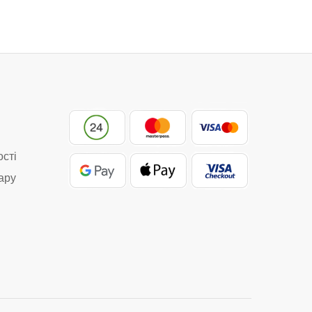
ості
ару