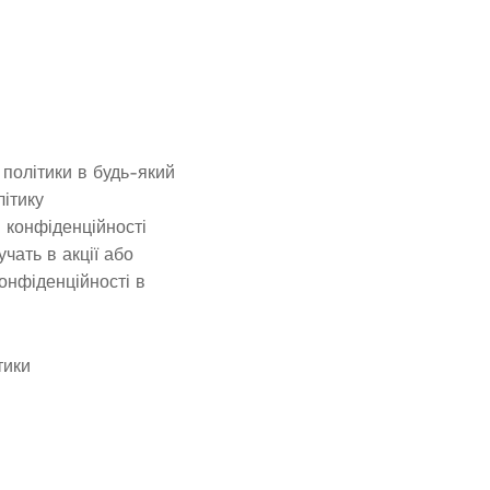
політики в будь-який
літику
и конфіденційності
чать в акції або
онфіденційності в
тики