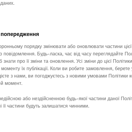
даних.
 попередження
ронньому порядку змінювати або оновлювати частини цієї 
о повідомлення. Будь-ласка, час від часу переглядайте По
 знати про її зміни та оновлення. Усі зміни до цієї Політик
 моменту їх публікації. Коли ви робите замовлення, берете у
ієте з нами, ви погоджуєтесь з новими умовами Політики к
ей момент.
недійсною або нездійсненною будь-якої частини даної Полі
ші її частини будуть залишатися чинними.