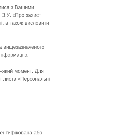
итися з Вашими
 З.У. «Про захист
і, а також висловити
та вищезазначеного
 інформацію.
ь-який момент. Для
і листа «Персональні
ідентифікована або