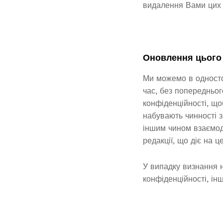
видалення Вами цих 
Оновлення цього
Ми можемо в односто
час, без попередньог
конфіденційності, щоб
набувають чинності з
іншим чином взаємод
редакції, що діє на ц
У випадку визнання 
конфіденційності, ін