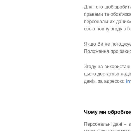
Для того щоб зробит
правами та обов’язка
персональних даних»
свою повну згоду з ї
Якщо Ви не погоджує
Положення про захис
Згоду на використан
цього достатньо над
дані», за адресою:
i
Чому ми обробляє
Персональні дані – в