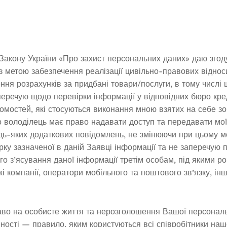
Закону України «Про захист персональних даних» даю згод
з метою забезпечення реалізації цивільно-правових віднос
ння розрахунків за придбані товари/послуги, в тому числі
еречую щодо перевірки інформації у відповідних бюро кред
омостей, які стосуються виконання мною взятих на себе зо
о володілець має право надавати доступ та передавати мої
дь-яких додаткових повідомлень, не змінюючи при цьому ме
ірку зазначеної в даній Заявці інформації та не заперечую
о з’ясування даної інформації третім особам, під якими ро
і компанії, оператори мобільного та поштового зв’язку, інш
во на особисте життя та нерозголошення Вашої персональ
ності — правило, яким користуються всі співробітники нашо