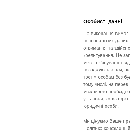
Особисті данні
На виконання вимог 
персональних даних 
отримання та здійсне
кредитування. Не зап
метою з’ясування від
погоджуюсь з тим, щ
третім особам без бу
тому числі, на перев
можливого необхідног
установи, колекторськ
юридичні особи.
Ми цінуємо Ваше пра
Політика конфіденцій