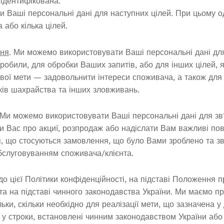
 ідентифікована.
 Ваші персональні дані для наступних цілей. При цьому 
 або кілька цілей.
ння
. Ми можемо використовувати Ваші персональні дані д
робили, для обробки Ваших запитів, або для інших цілей, я
вої мети — задовольнити інтереси споживача, а також для 
ків шахрайства та інших зловживань.
 Ми можемо використовувати Ваші персональні дані для зв’
и Вас про акциї, розпродаж або надіслати Вам важливі пов
я, що стосуються замовлення, що було Вами зроблено та зв
обслуговуванням споживача/клієнта.
до цієї Політики конфіденційності, на підставі Положення п
а на підставі чинного законодавства України. Ми маємо пр
ьки, скільки необхідно для реалізації мети, що зазначена у
 у строки, встановлені чинним законодавством України аб