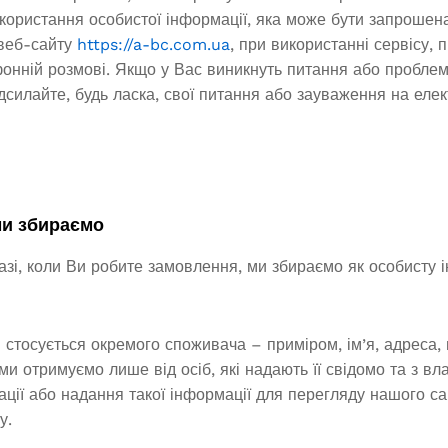
икористання особистої інформації, яка може бути запроше
 веб-сайту
https://a-bc.com.ua
, при використанні сервісу, 
онній розмові. Якщо у Вас виникнуть питання або проблеми
дсилайте, будь ласка, свої питання або зауваження на еле
ми збираємо
азі, коли Ви робите замовлення, ми збираємо як особисту і
 стосується окремого споживача – приміром, ім’я, адреса,
і ми отримуємо лише від осіб, які надають її свідомо та з в
ції або надання такої інформації для перегляду нашого с
у.