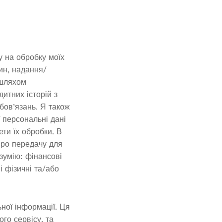
у на обробку моїх
ин, надання/
 шляхом
итних історій з
бов’язань. Я також
 персональні дані
ти їх обробки. В
 про передачу для
зумію: фінансові
і фізичні та/або
ної інформації. Ця
го сервісу, та