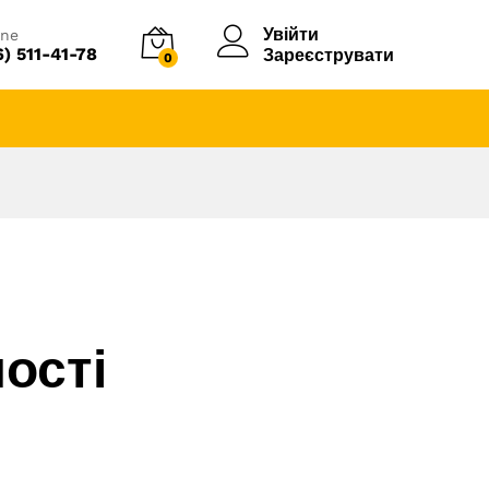
Увійти
ine
6) 511-41-78
Зареєструвати
0
ості