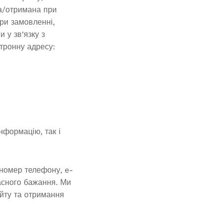
на/отримана при
при замовленні,
 у зв’язку з
ктронну адресу:
нформацію, так і
 номер телефону, e-
ласного бажання. Ми
айту та отримання