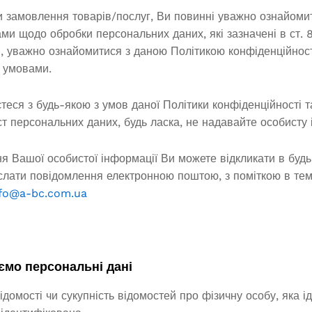
и замовлення товарів/послуг, Ви повинні уважно ознайом
ми щодо обробки персональних даних, які зазначені в ст. 8
, уважно ознайомитися з даною Політикою конфіденційност
х умовами.
теся з будь-якою з умов даної Політики конфіденційності 
т персональних даних, будь ласка, не надавайте особисту
ня Вашої особистої інформації Ви можете відкликати в буд
іслати повідомлення електронною поштою, з поміткою в тем
nfo@a-bc.com.ua
мо персональні дані
ідомості чи сукупність відомостей про фізичну особу, яка 