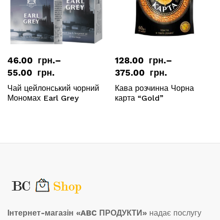
46.00
грн.
–
128.00
грн.
–
Діапазон
Діапазон
55.00
грн.
375.00
грн.
цін:
цін:
Чай цейлонський чорний
Кава розчинна Чорна
від
від
Мономах Earl Grey
карта “Gold”
46.00
128.00
грн.
грн.
до
до
55.00
375.00
грн.
грн.
Інтернет-магазін «ABC ПРОДУКТИ»
надає послугу