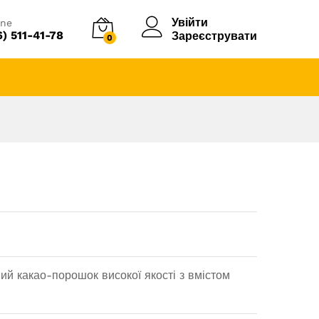
Увійти
ine
6) 511-41-78
Зареєструвати
0
й какао-порошок високої якості з вмістом