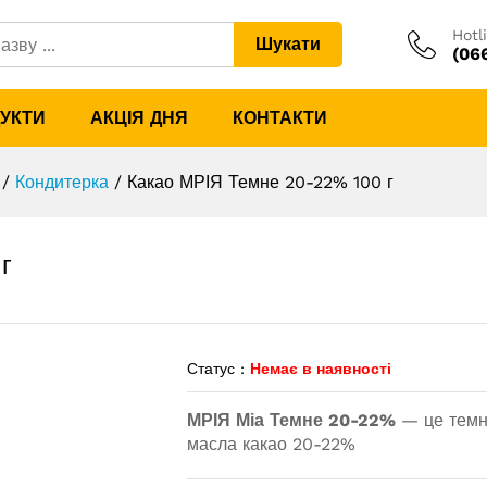
0 г
Hotl
Шукати
(06
ДУКТИ
АКЦІЯ ДНЯ
КОНТАКТИ
/
Кондитерка
/
Какао МРІЯ Темне 20-22% 100 г
г
Статус :
Немає в наявності
МРІЯ Міа Темне 20-22%
— це темни
масла какао 20-22%