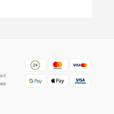
ості
ару