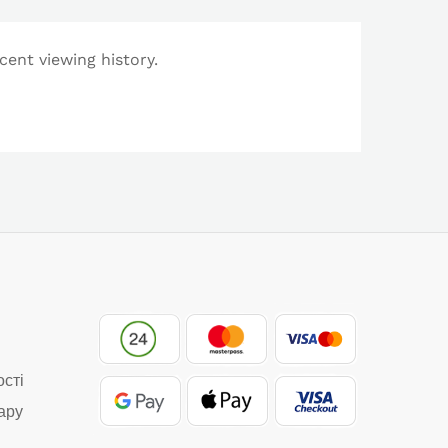
cent viewing history.
ості
ару