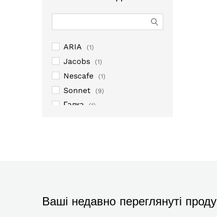
ARIA
(1)
Jacobs
(1)
Nescafe
(1)
Sonnet
(9)
Галка
(1)
Крят
(1)
Мономах
(7)
Руна
(2)
Ваші недавно переглянуті проду