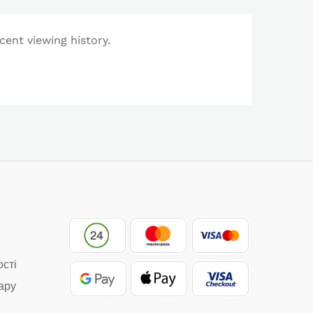
cent viewing history.
ості
ару