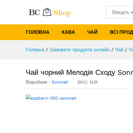
Чай чорний Мелодія Сходу S
Категорії
Опис
Характеристики
ГОЛОВНА
КАВА
ЧАЙ
ВСІ ПРО
Головна
/
Замовити продукти онлайн
/
Чай
/
Ч
Чай чорний Мелодія Сходу Son
Виробник :
Sonnet
SKU:
N/A