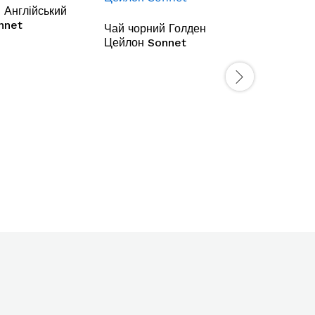
 Англійський
nnet
Чай чорний Голден
Цейлон Sonnet
Чай чор
Мономах
шампанс