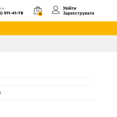
Купити
Увійти
ine
6) 511-41-78
Зареєструвати
0
t