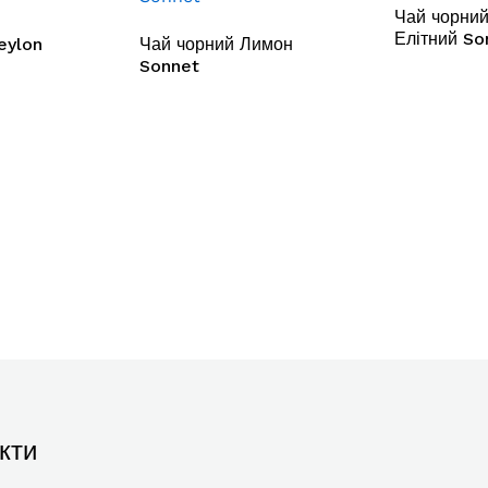
Чай чорний
Елітний So
eylon
Чай чорний Лимон
Sonnet
кти