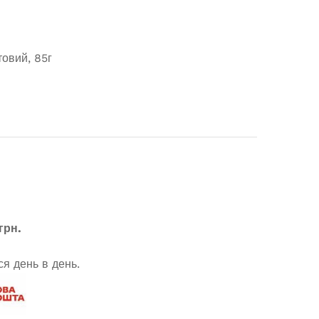
овий, 85г
грн.
я день в день.