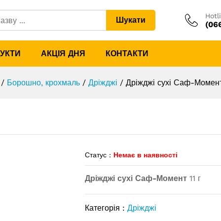
Hotl
Шукати
(06
ДУКТИ
АКЦІЯ ДНЯ
КОНТАКТИ
/
Борошно, крохмаль
/
Дріжджі
/
Дріжджі сухі Саф-Момен
Статус :
Немає в наявності
Дріжджі сухі Саф-Момент
11 г
Категорія :
Дріжджі