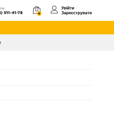
Увійти
ine
6) 511-41-78
Зареєструвати
0
т