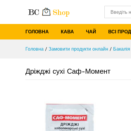
Дріжджі сухі Саф-Момент
Характеристики
Категорії
ГОЛОВНА
КАВА
ЧАЙ
ВСІ ПРО
Головна
/
Замовити продукти онлайн
/
Бакалія
Дріжджі сухі Саф-Момент