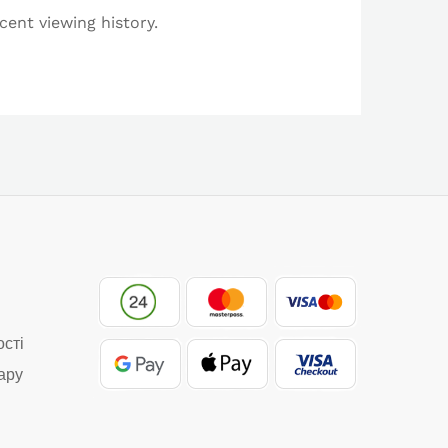
cent viewing history.
ості
ару