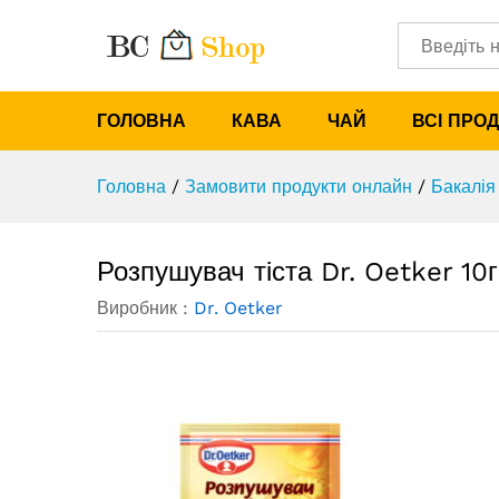
Розпушувач тіста Dr. Oetker 1
Категорії
ГОЛОВНА
КАВА
ЧАЙ
ВСІ ПРО
Головна
/
Замовити продукти онлайн
/
Бакалія
Розпушувач тіста Dr. Oetker 10г
Виробник :
Dr. Oetker