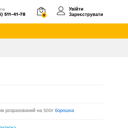
Увійти
ine
6) 511-41-78
Зареєструвати
0
етик розрахований на 500г
борошна
дитерка