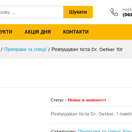
0г
Hotl
Шукати
(06
ДУКТИ
АКЦІЯ ДНЯ
КОНТАКТИ
/
Приправи та спеції
/
Розпушувач тіста Dr. Oetker 10г
Статус :
Немає в наявності
Розпушувач тіста Dr. Oetker. 1 пак
Categories:
Приправи та спеції
,
Кон