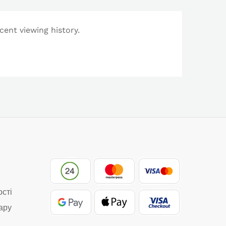
cent viewing history.
ості
ару