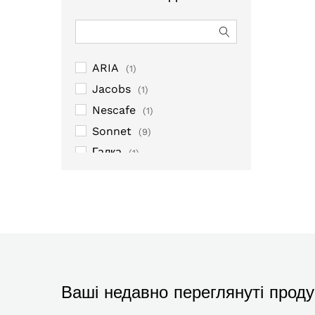
ARIA
(1)
Jacobs
(1)
Nescafe
(1)
Sonnet
(9)
Галка
(1)
Крят
(1)
Мономах
(7)
Руна
(2)
Ваші недавно переглянуті проду