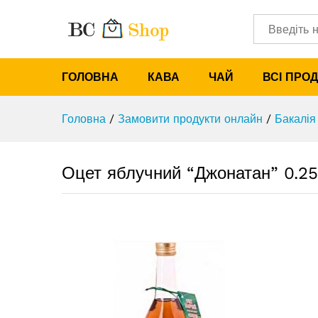
Оцет яблучний "Джонатан" 0.
Характеристики
Категорії
ГОЛОВНА
КАВА
ЧАЙ
ВСІ ПРО
Головна
/
Замовити продукти онлайн
/
Бакалія
Оцет яблучний “Джонатан” 0.2