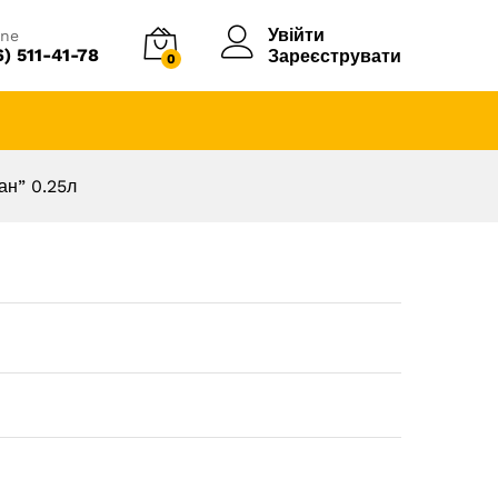
Увійти
ine
6) 511-41-78
Зареєструвати
0
ан” 0.25л