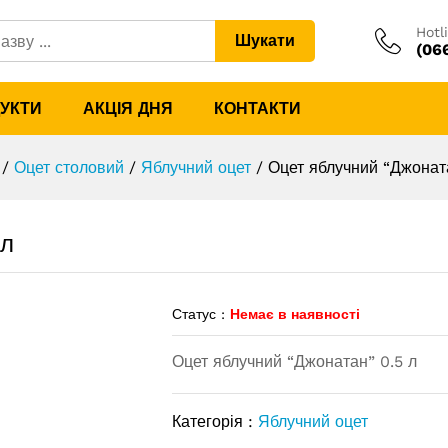
25л
Hotl
Шукати
(06
ДУКТИ
АКЦІЯ ДНЯ
КОНТАКТИ
/
Оцет столовий
/
Яблучний оцет
/
Оцет яблучний “Джонат
5л
Статус :
Немає в наявності
Оцет яблучний “Джонатан” 0.5 л
Категорія :
Яблучний оцет