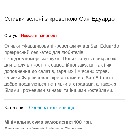
Оливки зелені з креветкою Сан Едуардо
Статус :
Немає в наявності
Оливки
«
Фаршировані
креветками
»
від
San Eduardo
прекрасний
делікатес
для
любителів
середземноморської
кухні
.
Вони
стануть
прикрасою
для
столу
в
якості
як
самостійної
закуски
,
так
і
як
доповнення до салатів
,
гарячих
і
м’ясних страв
.
О
ливки
Фаршировані
креветками
від
San Eduardo
добре
поєднуються
не тільки
зі стравами
,
а
також
з
білими
і
рожевими
винами
та іншими
коктейлями
.
Категорія :
Овочева консервація
Мінімальна сума замовлення 100 грн.