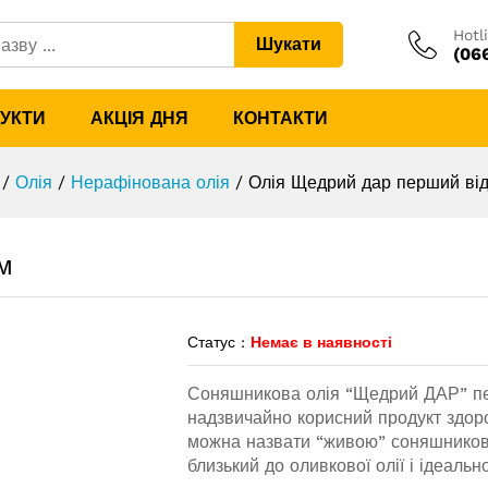
жим
Hotl
Шукати
(06
ДУКТИ
АКЦІЯ ДНЯ
КОНТАКТИ
/
Олія
/
Нерафінована олія
/
Олія Щедрий дар перший ві
м
Статус :
Немає в наявності
Соняшникова олія “Щедрий ДАР” пе
надзвичайно корисний продукт здор
можна назвати “живою” соняшниково
близький до оливкової олії і ідеальн