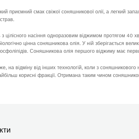
ий приємний смак свіжої соняшникової олії, а легкий запа
страв.
 цілісного насіння одноразовим віджимом протягом 40 хви
ологічно цінна соняшникова олія. У ній зберігається велика
 фосфоліпідів. Соняшникова олія першого віджиму має перв
же, на відміну від інших технологій, коли з соняшникового
йбільш корисні фракції. Отримана таким чином соняшникова
кти