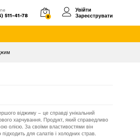
Увійти
ine
6) 511-41-78
Зареєструвати
0
джим
ршого віджиму – це справді унікальний
ового харчування. Продукт, який справедливо
ю олією. За своїми властивостями він
о підходить для салатів і холодних страв.