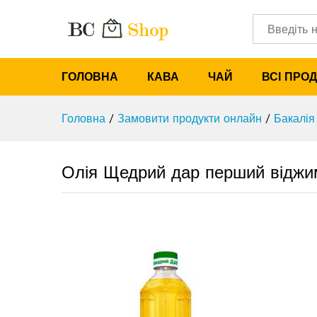
Олія Щедрий дар перший від
Опис
Характеристики
Категорії
ГОЛОВНА
КАВА
ЧАЙ
ВСІ ПРО
Головна
/
Замовити продукти онлайн
/
Бакалія
Олія Щедрий дар перший віджи