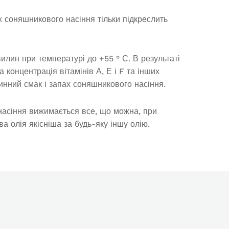
х соняшникового насіння тільки підкреслить
лин при температурі до +55 ° С. В результаті
 концентрація вітамінів А, Е і F та інших
инний смак і запах соняшникового насіння.
 насіння вижимається все, що можна, при
 олія якісніша за будь-яку іншу олію.