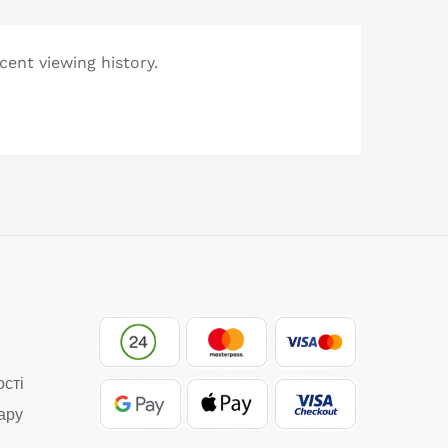
cent viewing history.
ості
ару