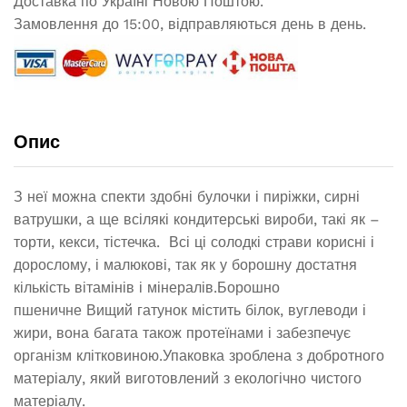
Доставка по Україні Новою Поштою.
Замовлення до 15:00, відправляються день в день.
Опис
З неї можна спекти здобні булочки і пиріжки, сирні
ватрушки, а ще всілякі кондитерські вироби, такі як –
торти, кекси, тістечка. Всі ці солодкі страви корисні і
дорослому, і малюкові, так як у борошну достатня
кількість вітамінів і мінералів.Борошно
пшеничне Вищий гатунок містить білок, вуглеводи і
жири, вона багата також протеїнами і забезпечує
організм клітковиною.Упаковка зроблена з добротного
матеріалу, який виготовлений з екологічно чистого
матеріалу.