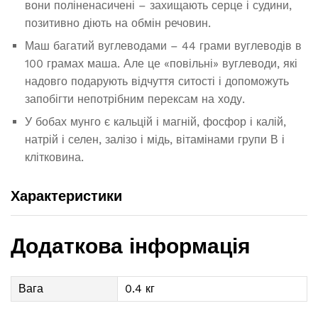
вони поліненасичені – захищають серце і судини,
позитивно діють на обмін речовин.
Маш багатий вуглеводами – 44 грами вуглеводів в
100 грамах маша. Але це «повільні» вуглеводи, які
надовго подарують відчуття ситості і допоможуть
запобігти непотрібним перексам на ходу.
У бобах мунго є кальцій і магній, фосфор і калій,
натрій і селен, залізо і мідь, вітамінами групи В і
клітковина.
Характеристики
Додаткова інформація
Вага
0.4 кг