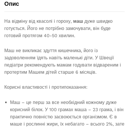
Опис
На відміну від квасолі і гороху,
маш
дуже швидко
готується. Його не потрібно замочувати, він буде
готовий протягом 40-50 хвилин.
Маш не викликає здуття кишечника, його із
задоволенням їдять навіть маленькі діти. У Швеції
педіатри рекомендують мамам годувати відвареним і
протертим Машем дітей старше 6 місяців.
Корисні властивості і протипоказання:
Маш – це перш за все необхідний кожному дуже
корисний білок. У 100 грамах маша – 23 грама, і він
практично повністю засвоюється організмом. Є в
маше і рослинні жири, їх небагато – всього 2%, зате