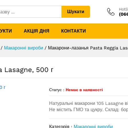
Hotl
Шукати
(06
ia Lasagne, 500 г
ДУКТИ
АКЦІЯ ДНЯ
КОНТАКТИ
/
Макаронні вироби
/
Макарони-лазанья Pasta Reggia Las
a Lasagne, 500 г
Статус :
Немає в наявності
Натуральні макарони 105 Lasagne ві
Не містить ГМО та цукру. Склад: бо
Категорія :
Макаронні вироби