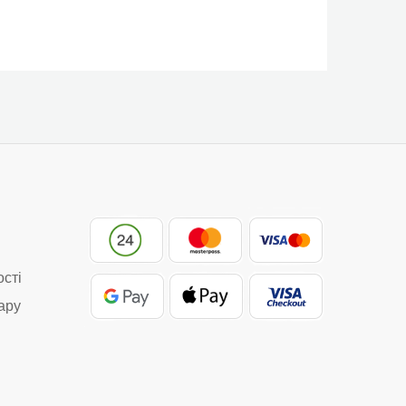
ості
ару