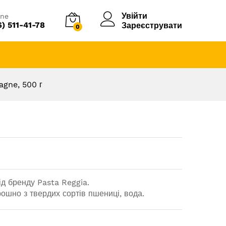
Увійти
ine
6) 511-41-78
Зареєструвати
0
agne, 500 г
д бренду Pasta Reggia.
рошно з твердих сортів пшениці, вода.