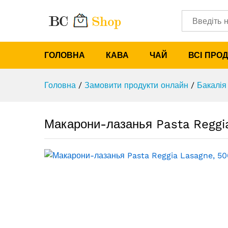
Категорії
Макарони-лазанья Pasta Regg
ГОЛОВНА
КАВА
ЧАЙ
ВСІ ПРО
Головна
/
Замовити продукти онлайн
/
Бакалія
Макарони-лазанья Pasta Reggi