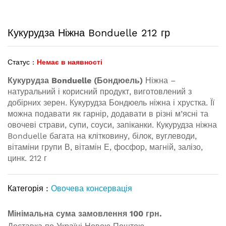
Кукурудза Ніжна Bonduelle 212 гр
Статус :
Немає в наявності
Кукурудза Bonduelle (Бондюель)
Ніжна –
натуральний і корисний продукт, виготовлений ​​з
добірних зерен. Кукурудза Бондюель ніжна і хрустка. Її
можна подавати як гарнір, додавати в різні м’ясні та
овочеві страви, супи, соуси, запіканки. Кукурудза ніжна
Bonduelle багата на клітковину, білок, вуглеводи,
вітаміни групи В, вітамін Е, фосфор, магній, залізо,
цинк. 212 г
Категорія :
Овочева консервація
Мінімальна сума замовлення 100 грн.