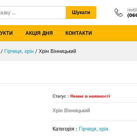
Hotl
Шукати
(06
ДУКТИ
АКЦІЯ ДНЯ
КОНТАКТИ
/
Гірчиця, хрін
/
Хрін Вінницький
Статус :
Немає в наявності
Хрін Вінницький
Категорія :
Гірчиця, хрін