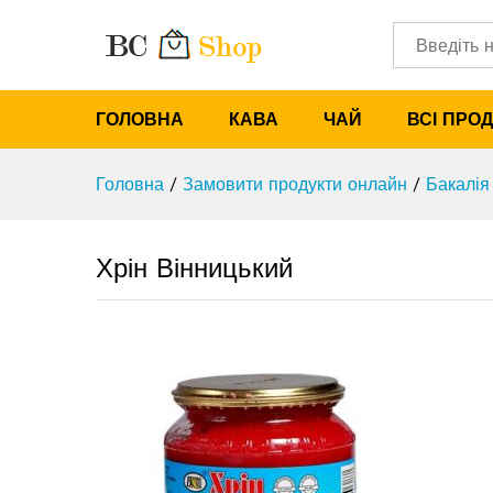
Хрін Вінницький
Характеристики
Категорії
ГОЛОВНА
КАВА
ЧАЙ
ВСІ ПРО
Головна
/
Замовити продукти онлайн
/
Бакалія
Хрін Вінницький