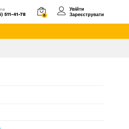
Увійти
ine
6) 511-41-78
Зареєструвати
0
и