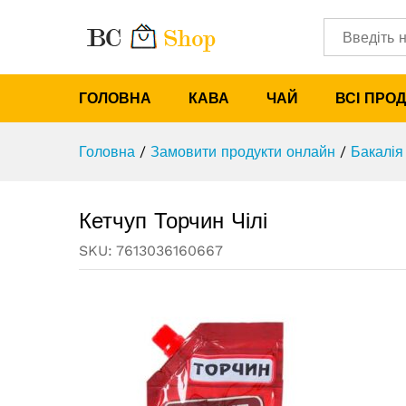
Кетчуп Торчин Чілі
Характеристики
Категорії
ГОЛОВНА
КАВА
ЧАЙ
ВСІ ПРО
Головна
/
Замовити продукти онлайн
/
Бакалія
Кетчуп Торчин Чілі
SKU:
7613036160667