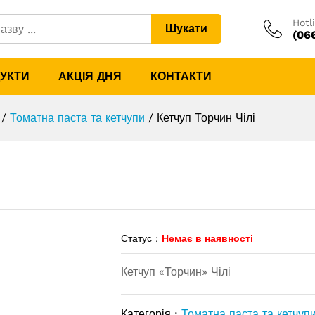
Hotl
Шукати
(06
ДУКТИ
АКЦІЯ ДНЯ
КОНТАКТИ
/
Томатна паста та кетчупи
/
Кетчуп Торчин Чілі
Статус :
Немає в наявності
Кетчуп «Торчин» Чілі
Категорія :
Томатна паста та кетчуп