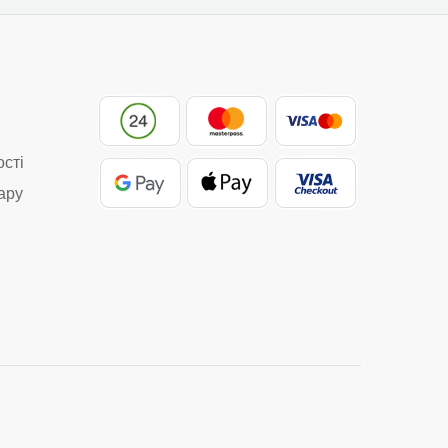
ості
ару