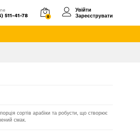
Увійти
ine
6) 511-41-78
Зареєструвати
0
порція сортів арабіки та робусти, що створює
шений смак.