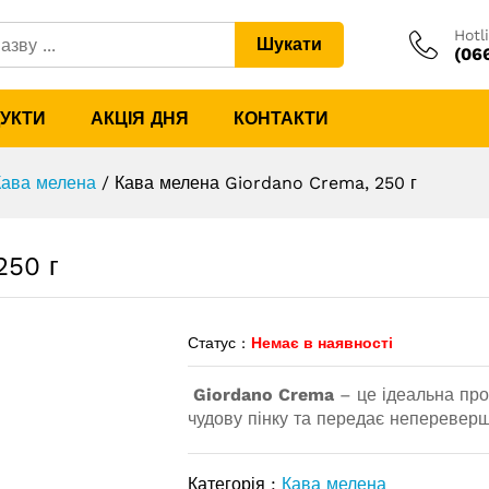
 250 г
Hotl
Шукати
(06
ДУКТИ
АКЦІЯ ДНЯ
КОНТАКТИ
Кава мелена
/
Кава мелена Giordano Crema, 250 г
250 г
Статус :
Немає в наявності
Giordano Crema
– це ідеальна про
чудову пінку та передає неперевер
Категорія :
Кава мелена