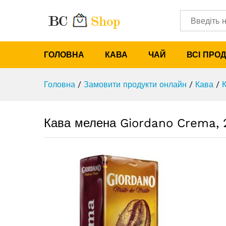
Кава мелена Giordano Crema,
Характеристики
Категорії
ГОЛОВНА
КАВА
ЧАЙ
ВСІ ПРО
Головна
/
Замовити продукти онлайн
/
Кава
/
Кава мелена Giordano Crema, 