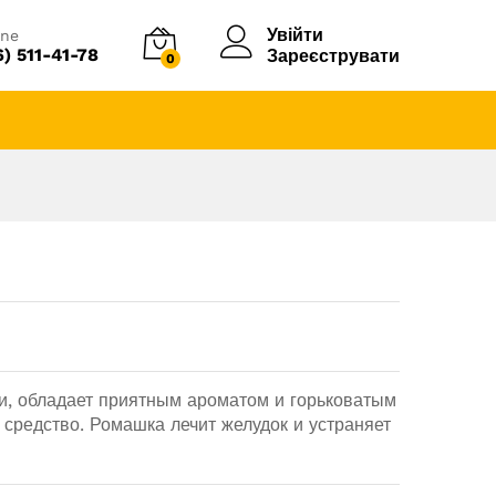
Увійти
ine
6) 511-41-78
Зареєструвати
0
и, обладает приятным ароматом и горьковатым
 средство. Ромашка лечит желудок и устраняет