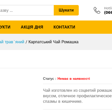
Hotl
Шукати
(06
ДУКТИ
АКЦІЯ ДНЯ
КОНТАКТИ
ай трав`яний
/
Карпатський Чай Ромашка
Статус :
Немає в наявності
Чай изготовлен из соцветий ромашк
вкусом, отличное профилактическое
спазмы в кишечнике.