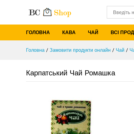
Карпатський Чай Ромашка
Характеристики
Категорії
ГОЛОВНА
КАВА
ЧАЙ
ВСІ ПРО
Головна
/
Замовити продукти онлайн
/
Чай
/
Ч
Карпатський Чай Ромашка