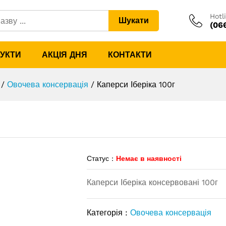
Hotl
Шукати
(06
ДУКТИ
АКЦІЯ ДНЯ
КОНТАКТИ
/
Овочева консервація
/
Каперси Іберіка 100г
Статус :
Немає в наявності
Каперси Іберіка консервовані 100г
Категорія :
Овочева консервація