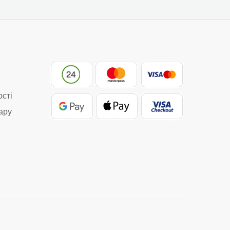
ості
ару