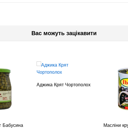
Вас можуть зацікавити
Аджика Крят Чортополох
г Бабусина
Масліни кру