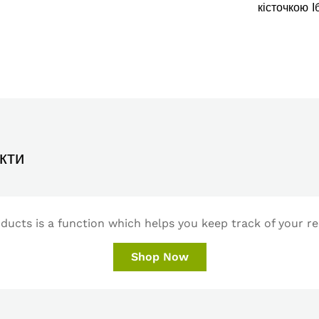
кісточкою І
кти
ucts is a function which helps you keep track of your re
Shop Now