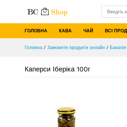
Каперси Іберіка 100г
Характеристики
Категорії
ГОЛОВНА
КАВА
ЧАЙ
ВСІ ПРО
Головна
/
Замовити продукти онлайн
/
Бакалія
Каперси Іберіка 100г