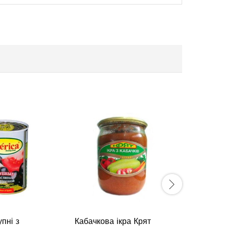
Печериц
Світанок
пні з
Кабачкова ікра Крят