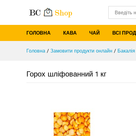
Горох шліфованний 1 кг
Характеристики
Категорії
ГОЛОВНА
КАВА
ЧАЙ
ВСІ ПРО
Головна
/
Замовити продукти онлайн
/
Бакалія
Горох шліфованний 1 кг