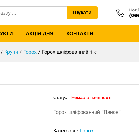
Hotl
Шукати
(06
ДУКТИ
АКЦІЯ ДНЯ
КОНТАКТИ
/
Крупи
/
Горох
/
Горох шліфованний 1 кг
Статус :
Немає в наявності
Горох шліфованний “Панов”
Категорія :
Горох