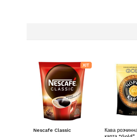
ХІТ
Nescafe Classic
Кава розчинн
карта “Gold”