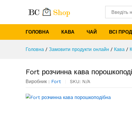
Категорії
Fort розчинна кава порошкопо
Опис
Характеристики
ГОЛОВНА
КАВА
ЧАЙ
ВСІ ПРО
Головна
/
Замовити продукти онлайн
/
Кава
/
Fort розчинна кава порошкопод
Виробник :
Fort
SKU:
N/A