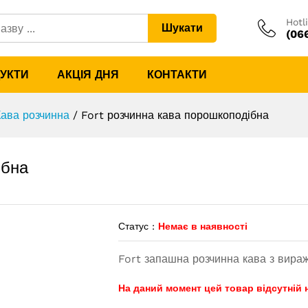
Hotl
Шукати
дібна
(06
ДУКТИ
АКЦІЯ ДНЯ
КОНТАКТИ
Кава розчинна
/
Fort розчинна кава порошкоподібна
ібна
Статус :
Немає в наявності
Fort запашна розчинна кава з вира
На даний момент цей товар відсутній 