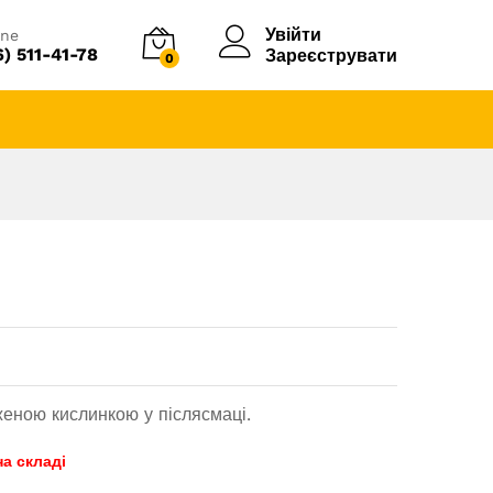
Увійти
ine
6) 511-41-78
Зареєструвати
0
женою кислинкою у післясмаці.
на складі