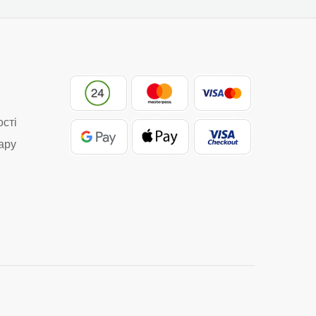
ості
ару