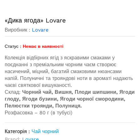
«Дика ягода» Lovare
Виробник :
Lovare
Статус :
Немає в наявності
Колекція відбірних ягід з яскравими смаками у
поєднанні з преміальним чорним чаєм створює
насичений, міцний, багатий смаковими нюансами
напій. Полуничні та трояндові ноти в ароматі надають
чаєві святкової вишуканості.
Склад:
Чорний чай, Вишня, Плоди шипшини, Ягоди
глоду, Ягоди бузини, Ягоди чорної смородини,
Пелюстки троянди, Полуниця.
Розфасовка – 80 г (в тубусі)
Категорія :
Чай чорний
Brand:
Lovare