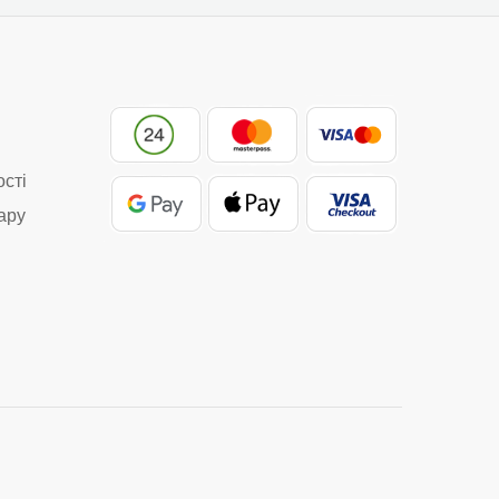
ості
ару