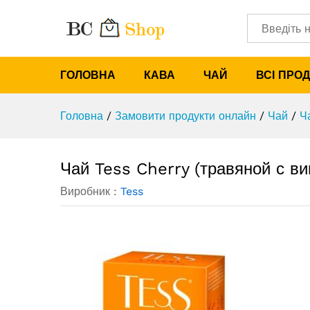
Чай Tess Cherry (травяной с
Характеристики
Категорії
ГОЛОВНА
КАВА
ЧАЙ
ВСІ ПРО
Головна
/
Замовити продукти онлайн
/
Чай
/
Ч
Чай Tess Cherry (травяной с в
Виробник :
Tess