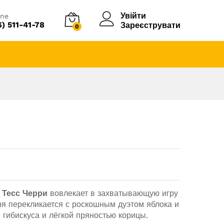
Увійти
ine
6) 511-41-78
Зареєструвати
0
с
Тесс Черри
вовлекает в захватывающую игру
ня перекликается с роскошным дуэтом яблока и
гибискуса и лёгкой пряностью корицы.