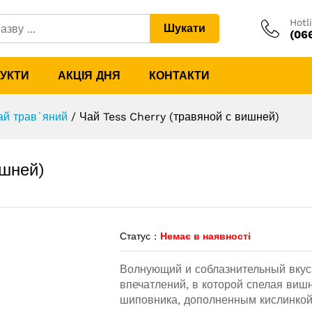
 вишней)
Hotl
Шукати
(06
ДУКТИ
АКЦІЯ ДНЯ
КОНТАКТИ
ай трав`яний
/
Чай Tess Cherry (травяной с вишней)
ишней)
Статус :
Немає в наявності
Волнующий и соблазнительный вку
впечатлений, в которой спелая виш
шиповника, дополненным кислинкой 