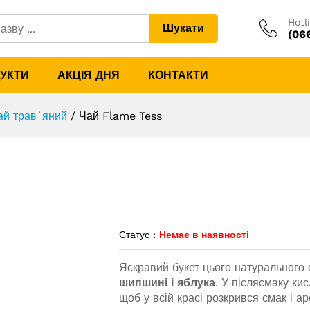
Hotl
Шукати
(06
ДУКТИ
АКЦІЯ ДНЯ
КОНТАКТИ
ай трав`яний
/
Чай Flame Tess
Статус :
Немає в наявності
Яскравий букет цього натурального
шипшині і яблука
. У післясмаку кис
щоб у всій красі розкрився смак і а