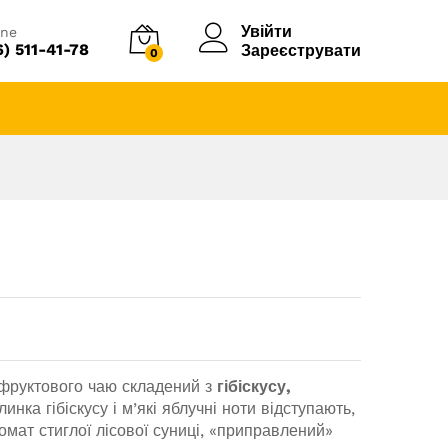
Увійти
ine
6) 511-41-78
Зареєструвати
0
 фруктового чаю складений з
гібіскусу,
линка гібіскусу і м’які яблучні ноти відступають,
ромат стиглої лісової суниці, «приправлений»