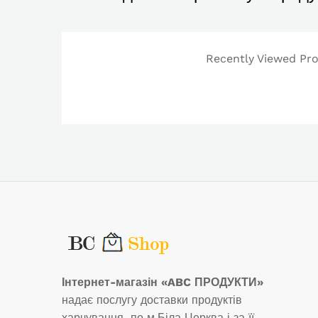
Recently Viewed Prod
Інтернет-магазін «ABC ПРОДУКТИ»
надає послугу доставки продуктів
харчування по м.Біла Церква і за її