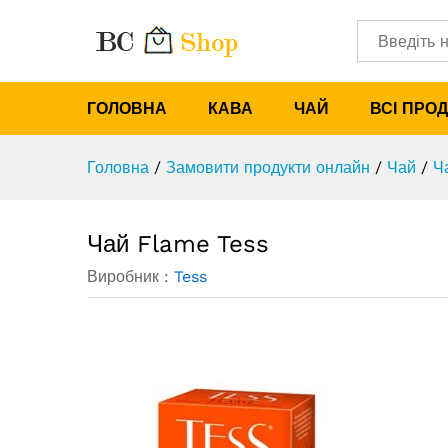
Чай Flame Tess
Категорії
ГОЛОВНА
КАВА
ЧАЙ
ВСІ ПРО
Головна
/
Замовити продукти онлайн
/
Чай
/
Ч
Чай Flame Tess
Виробник :
Tess