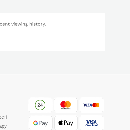
cent viewing history.
ості
ару