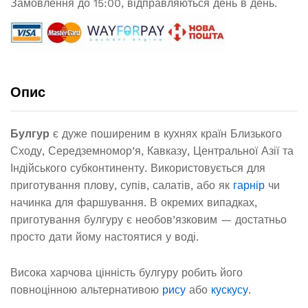
Замовлення до 15:00, відправляються день в день.
Опис
Булгур
є дуже поширеним в кухнях країн Близького
Сходу, Середземномор’я, Кавказу, Центральної Азії та
Індійського субконтиненту. Використовується для
приготування плову, супів, салатів, або як
гарнір
чи
начинка для фаршування. В окремих випадках,
приготування булгуру є необов’язковим — достатньо
просто дати йому настоятися у воді.
Висока харчова цінність булгуру робить його
повноцінною альтернативою
рису
або
кускусу
.