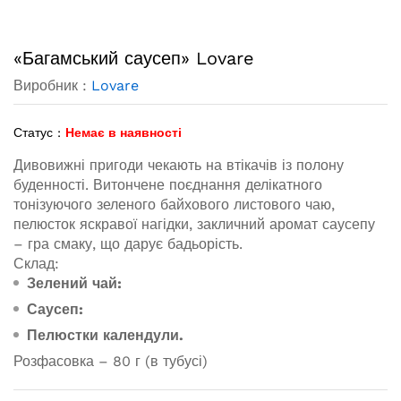
«Багамський саусеп» Lovare
Виробник :
Lovare
Статус :
Немає в наявності
Дивовижні пригоди чекають на втікачів із полону
буденності. Витончене поєднання делікатного
тонізуючого зеленого байхового листового чаю,
пелюсток яскравої нагідки, закличний аромат саусепу
– гра смаку, що дарує бадьорість.
Склад:
Зелений чай:
Саусеп:
Пелюстки календули.
Розфасовка – 80 г (в тубусі)