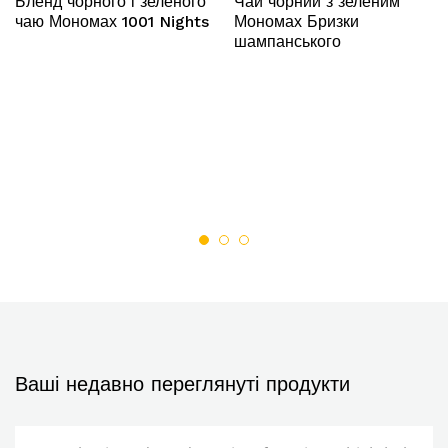
Бленд чорного і зеленого
Чай чорний з зеленим
чаю Мономах 1001 Nights
Мономах Бризки
шампанського
Ваші недавно переглянуті продукти