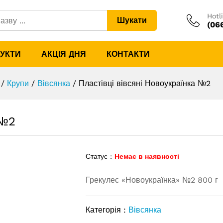
ка №2
Hotl
Шукати
(06
ДУКТИ
АКЦІЯ ДНЯ
КОНТАКТИ
/
Крупи
/
Вівсянка
/
Пластівці вівсяні Новоукраїнка №2
 №2
Статус :
Немає в наявності
Грекулес «Новоукраїнка» №2 800 г
Категорія :
Вівсянка