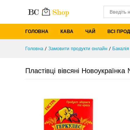
Пластівці вівсяні Новоукраїн
Характеристики
Категорії
ГОЛОВНА
КАВА
ЧАЙ
ВСІ ПРО
Головна
/
Замовити продукти онлайн
/
Бакалія
Пластівці вівсяні Новоукраїнка